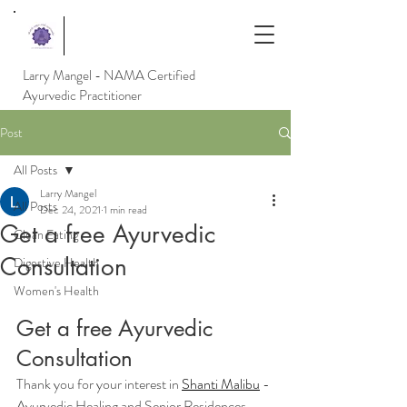
Larry Mangel - NAMA Certified
Ayurvedic Practitioner
Post
All Posts
Larry Mangel
All Posts
Dec 24, 2021
1 min read
Get a free Ayurvedic
Clean Eating
Consultation
Digestive Health
Women's Health
Get a free Ayurvedic 
Consultation 
Thank you for your interest in
Shanti Malibu
 - 
Ayurvedic Healing and Senior Residences, 