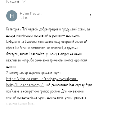
Newest
Helen Trouten
Jul 16
Категорія «Лілії червоі» добре працює в продуманій схемі, де 
декоративний ефект поєднаний із реальним доглядом. 
Цибулинні та бульбові квіти дають саду яскравий сезонний 
ефект і найкраще виглядають не поодинці, а групами. 
Фактура, висота і сезонність у цьому випадку не менш 
важливі за колір, бо саме вони тримають композицію після 
цвітіння.
У такому доборі доречно тримати поруч 
https://florica.com.ua/roslyny/tsybulynni-
kvity/liliia+chervonyi/
, щоб декоративна ідея одразу була 
повʼязана з конкретною групою рослин. Для них важливі 
якісний посадковий матеріал, дренований грунт, правильна 
глибина і місце без…
Show More
Like
Reply